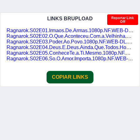
LINKS BRUPLOAD
Reportar Link
Off
Ragnarok.S02E01.Irmaos.De.Armas.1080p.NF.WEB-DL.DDP5.1.x264-DUBLASERIES.mkv
Ragnarok.S02E02.O.Que.Aconteceu.Com.a.Velhinha.1080p.NF.WEB-DL.DDP5.1.x264-DUBLASERIES.mkv
Ragnarok.S02E03.Poder.Ao.Povo.1080p.NF.WEB-DL.DDP5.1.x264-DUBLASERIES.mkv
Ragnarok.S02E04.Deus.E.Deus.Ainda.Que.Todos.Homens.Passem.E.Se.Vao.1080p.NF.WEB-DL.DDP5.1.x264-DUBLASERIES.mkv
Ragnarok.S02E05.ConheceTe.a.Ti.Mesmo.1080p.NF.WEB-DL.DDP5.1.x264-DUBLASERIES.mkv
Ragnarok.S02E06.So.O.Amor.Importa.1080p.NF.WEB-DL.DDP5.1.x264-DUBLASERIES.mkv
COPIAR LINKS