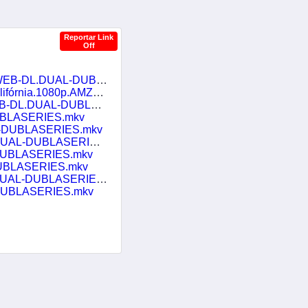
Reportar Link
Off
Party.Down.S01E01.Festa.anual.dos.Proprietários.de.Willow.Canyon.1080p.AMZN.WEB-DL.DUAL-DUBLASERIES.mkv
DL.DUAL-DUBLASERIES.mkv
AL-DUBLASERIES.mkv
DUBLASERIES.mkv
AL-DUBLASERIES.mkv
L-DUBLASERIES.mkv
-DUBLASERIES.mkv
DUBLASERIES.mkv
AL-DUBLASERIES.mkv
-DUBLASERIES.mkv