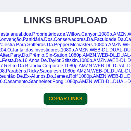
LINKS BRUPLOAD
ão.Partidária.Dos.Conservadores.Da.Faculdade.Da.Califórnia.1080p.AMZN.WEB-
estra.Para.Solteiros.Da.Pepper.Mcmasters.1080p.AMZN.WEB-DL.DU
E04.O.Jantar.dos.Investidores.1080p.AMZN.WEB-DL.DUAL-
.After.Party.Do.Prêmio.Sin-Sation.1080p.AMZN.WEB-DL.DU
Festa.De.16.Anos.De.Taylor.Stiltskin.1080p.AMZN.WEB-DL.DUA
07.Retiro.Da.Brandix.Corporate.1080p.AMZN.WEB-DL.DUAL
E08.Parabéns.Ricky.Sargulesh.1080p.AMZN.WEB-DL.DUAL-
eunião.De.Ex-Alunos.Do.James.Rolf.1080p.AMZN.WEB-DL.DU
10.Casamento.Stanheiser.Pong.1080p.AMZN.WEB-DL.DUAL
COPIAR LINKS