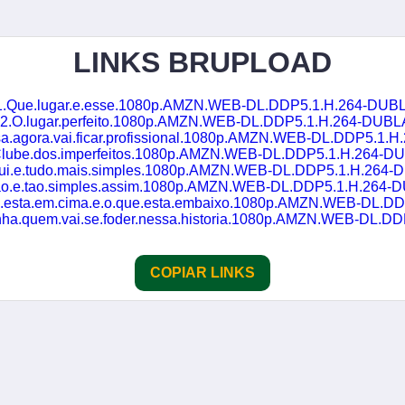
LINKS BRUPLOAD
1.Que.lugar.e.esse.1080p.AMZN.WEB-DL.DDP5.1.H.264-DU
02.O.lugar.perfeito.1080p.AMZN.WEB-DL.DDP5.1.H.264-DUB
a.agora.vai.ficar.profissional.1080p.AMZN.WEB-DL.DDP5.1.H.2
Clube.dos.imperfeitos.1080p.AMZN.WEB-DL.DDP5.1.H.264-
qui.e.tudo.mais.simples.1080p.AMZN.WEB-DL.DDP5.1.H.264
ao.e.tao.simples.assim.1080p.AMZN.WEB-DL.DDP5.1.H.264
esta.em.cima.e.o.que.esta.embaixo.1080p.AMZN.WEB-DL.DDP5.1.H.
a.quem.vai.se.foder.nessa.historia.1080p.AMZN.WEB-DL.DDP5.1.H.
COPIAR LINKS